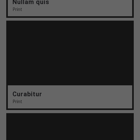
Nullam quis
Print
Curabitur
Print