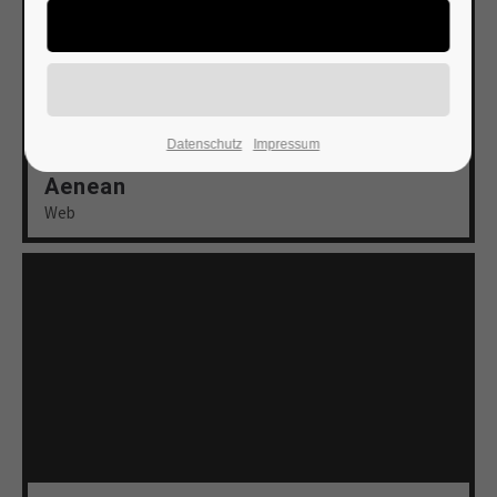
24h
/ 365days
Datenschutz
Impressum
We offer support for our customers
Mon - Fri 8:00am - 5:00pm
(GMT +1)
Aenean
Web
Get in touch
Cybersteel Inc.
376-293 City Road, Suite 600
San Francisco, CA 94102
Have any questions?
+44 1234 567 890
Drop us a line
info@yourdomain.com