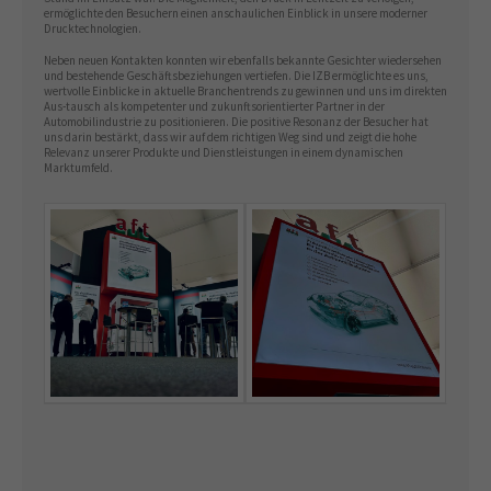
ermöglichte den Besuchern einen anschaulichen Einblick in unsere moderner
Drucktechnologien.
About us
Neben neuen Kontakten konnten wir ebenfalls bekannte Gesichter wiedersehen
und bestehende Geschäftsbeziehungen vertiefen. Die IZB ermöglichte es uns,
Lorem ipsum dolor sit amet, consectetuer
wertvolle Einblicke in aktuelle Branchentrends zu gewinnen und uns im direkten
Aus-tausch als kompetenter und zukunftsorientierter Partner in der
adipiscing elit.
Automobilindustrie zu positionieren. Die positive Resonanz der Besucher hat
uns darin bestärkt, dass wir auf dem richtigen Weg sind und zeigt die hohe
Aenean commodo ligula eget dolor. Aenean massa. Cum
Relevanz unserer Produkte und Dienstleistungen in einem dynamischen
Marktumfeld.
sociis natoque penatibus et magnis dis parturient
montes, nascetur ridiculus mus. Donec quam felis,
ultricies nec.