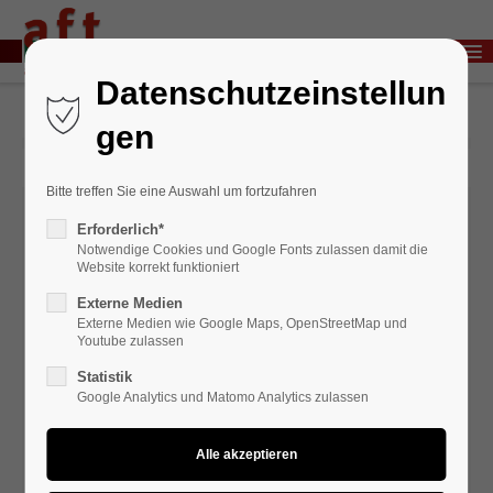
Menu
Login
Datenschutzeinstellun
Benutzername
gen
Bitte treffen Sie eine Auswahl um fortzufahren
Passwort
Erforderlich*
Notwendige Cookies und Google Fonts zulassen damit die
Website korrekt funktioniert
Externe Medien
Anmelden
Externe Medien wie Google Maps, OpenStreetMap und
Youtube zulassen
Register
|
Lost your password?
Statistik
Google Analytics und Matomo Analytics zulassen
Support
Lorem ipsum dolor sit amet: